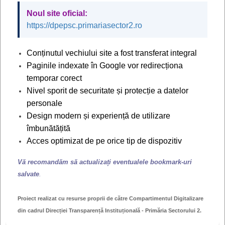
serviciului public de asistenţă socială sau de persoana
Noul site oficial:
căreia i-a fost încredinţat în plasament, pentru a solicita
https://dpepsc.primariasector2.ro
eliberarea actului de identi­tate.
Conținutul vechiului site a fost transferat integral
În situaţia în care părinţii au domicilii diferite, cererea
Paginile indexate în Google vor redirecționa
pentru eliberarea actului de identitate se semnează de
temporar corect
părintele la care minorul are domiciliul, în condiţiile legii.
Nivel sporit de securitate și protecție a datelor
Pentru minorul care, deşi a fost încredinţat, prin
personale
hotărâre judecătorească, unuia dintre părinţi, locuieşte
Design modern și experiență de utilizare
îmbunătățită
statornic la celalalt părinte, se solicita declaraţia de
Acces optimizat de pe orice tip de dispozitiv
consimţământ a părintelui căruia i-a fost încredinţat, din
care să rezulte că este de acord ca în actul de identitate
Vă recomandăm să actualizați eventualele bookmark-uri
al minorului să fie înscrisă adresa la care acesta
salvate
.
locuieşte statornic.
Proiect realizat cu resurse proprii de către Compartimentul Digitalizare
În situația în care părinții sunt divorțați iar în sentința de
din cadrul Direcției Transparență Instituțională - Primăria Sectorului 2.
divorț se menționează adresa de domiciliu a minorului,