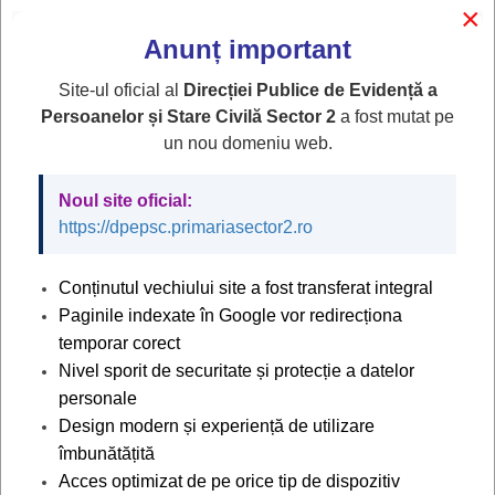
- certificatul medical constatator al naşterii,
×
întocmit în România pe formular-tip, care trebuie
Anunț important
să cuprindă număr de înregistrare, dată certă şi
Site-ul oficial al
Direcției Publice de Evidență a
semnătura medicului, iar în străinătate, în
Persoanelor și Stare Civilă Sector 2
a fost mutat pe
conformitate cu prevederile legislaţiei statului pe
un nou domeniu web.
teritoriul căruia s-a produs naşterea(original);
- certificatul de naștere al mamei (original);
Noul site oficial:
- actul de identitate al mamei (original) ;
https://dpepsc.primariasector2.ro
- actul de identitate al declarantului (original), după
Conținutul vechiului site a fost transferat integral
caz.
Paginile indexate în Google vor redirecționa
În acest caz, certificatul de naștere al copilului poate
temporar corect
fi solicitat numai de către mama copilului.
Nivel sporit de securitate și protecție a datelor
personale
Design modern și experiență de utilizare
Mamele minore, care au împlinit vârsta de 16 ani,
îmbunătățită
au dreptul să decidă cu privire la copilul lor, putând
Acces optimizat de pe orice tip de dispozitiv