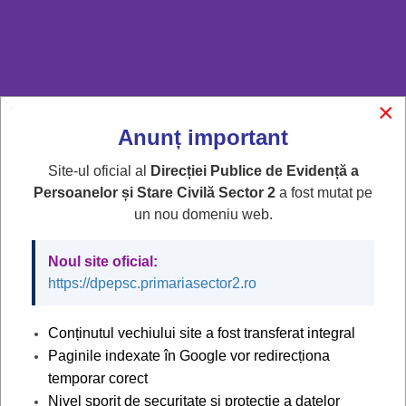
ANUNŢ
×
În contextul operaționalizării
”Sistemului Integrat
Anunț important
Informatic pentru Emiterea Actelor de Stare
Site-ul oficial al
Direcției Publice de Evidență a
Civilă” (S.I.I.E.A.S.C.)"
,
Persoanelor și Stare Civilă Sector 2
a fost mutat pe
vă informăm că, începând cu data de 10.09.2024,
un nou domeniu web.
cetățenii români cărora nu le-a fost atribuit C.N.P. la
Noul site oficial:
înregistrarea nașterii
https://dpepsc.primariasector2.ro
sau la transcrierea certificatului/extrasului de
naștere/extrasului multilingv al actului de naștere
Conținutul vechiului site a fost transferat integral
eliberat de autoritățile străine
Paginile indexate în Google vor redirecționa
temporar corect
depun cerere de atribuire C.N.P., personal sau prin
Nivel sporit de securitate și protecție a datelor