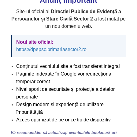
Anunț important
Informatic Integrat pentru Emiterea Actelor de Stare
Site-ul oficial al
Direcției Publice de Evidență a
Civilă - S.I.I.E.A.S.C., sistemul de depunere a cererilor
Persoanelor și Stare Civilă Sector 2
a fost mutat pe
pentru înregistrarea și eliberarea documentelor de
un nou domeniu web.
stare civilă se va realiza exclusiv ÎN
FORMAT DIGITAL
.
Noul site oficial:
Datorită faptului că prelucrarea cererilor și eliberarea
https://dpepsc.primariasector2.ro
anumitor documente se va face pe loc, există
posibilitatea creșterii timpului de așteptare la ghișeul de
Conținutul vechiului site a fost transferat integral
relații cu publicul .
Paginile indexate în Google vor redirecționa
În acest sens, deoarece în perioada inițială de
temporar corect
Nivel sporit de securitate și protecție a datelor
implementare fluxul de persoane poate crește
personale
semnificativ, ca și timpul de așteptare, vă recomandăm
Design modern și experiență de utilizare
să utilizați aplicația de programare on-line și să
îmbunătățită
respectați programul pentru ziua de prezentare la
Acces optimizat de pe orice tip de dispozitiv
ghișeu.
Vă recomandăm să actualizați eventualele bookmark-uri
!
Precizăm că pentru
oficierea căsătoriei
este