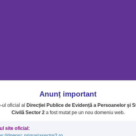
ience on our website.
Politica Cookie-urilor
Politica de confiden
82
Anunț important
-ul oficial al
Direcției Publice de Evidență a Persoanelor și S
Civilă Sector 2
a fost mutat pe un nou domeniu web.
Civilă
27 Aprilie 2026
Accesări: 264
l site oficial:
ps://dpepsc.primariasector2.ro