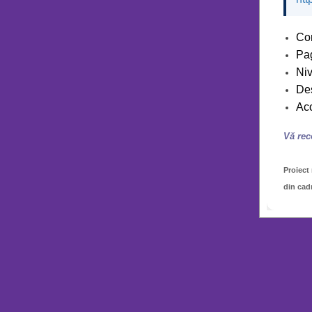
Con
Pag
Niv
Des
Acc
Vă rec
Proiect
din cadr