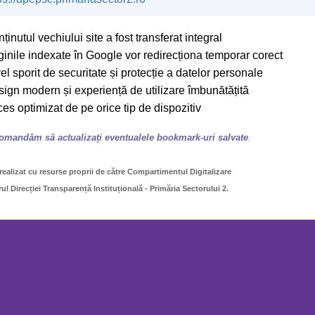
ținutul vechiului site a fost transferat integral
inile indexate în Google vor redirecționa temporar corect
el sporit de securitate și protecție a datelor personale
ign modern și experiență de utilizare îmbunătățită
es optimizat de pe orice tip de dispozitiv
omandăm să actualizați eventualele bookmark-uri salvate
.
 realizat cu resurse proprii de către Compartimentul Digitalizare
ul Direcției Transparență Instituțională - Primăria Sectorului 2.