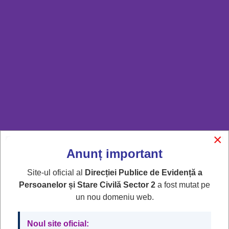
Evidență Persoane: 021.624.14.77
021.211.22.82
*
Stare Civilă: 0372.106.155
dep@ps2.ro
×
Anunț important
Anunțuri - Comunicate Serviciul de Evidență
Persoane
Site-ul oficial al
Direcției Publice de Evidență a
15 Februarie 2023
Accesări: 27091
Persoanelor și Stare Civilă Sector 2
a fost mutat pe
Anunț termen de valabilitate carte
un nou domeniu web.
de identitate
Noul site oficial: