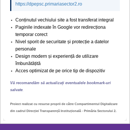
De la data începerii proiectului cărții de
https://dpepsc.primariasector2.ro
identitate (02.08.2021) și până la finalizarea
implementării acestuia la nivelul întregii țări, toate cărțile
Conținutul vechiului site a fost transferat integral
de identitate simple se vor emite cu termen maxim de
Paginile indexate în Google vor redirecționa
valabilitate 03.08.2031.
temporar corect
Nivel sporit de securitate și protecție a datelor
Acest termen este reglementat de art. 5 al. 1
personale
din REGULAMENTUL (UE) 2019/1157 AL
Design modern și experiență de utilizare
PARLAMENTULUI EUROPEAN ȘI AL CONSILIULUI
îmbunătățită
din 20 iunie 2019 privind consolidarea securității
Acces optimizat de pe orice tip de dispozitiv
cărților de identitate ale cetățenilor Uniunii și a
Vă recomandăm să actualizați eventualele bookmark-uri
documentelor de ședere eliberate cetățenilor Uniunii și
salvate
.
membrilor de familie ai acestora care își exercită
dreptul la liberă circulație.
Proiect realizat cu resurse proprii de către Compartimentul Digitalizare
din cadrul Direcției Transparență Instituțională - Primăria Sectorului 2.
Mai departe