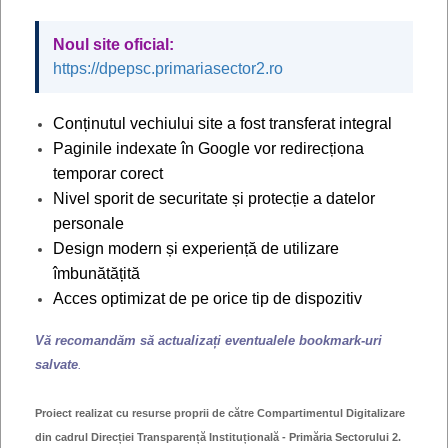
La expirarea termenului de valabilitate a actului de
identitate, titularul sau reprezentantul legal al acestuia
Noul site oficial:
este obligat să solicite eliberarea unui nou act de
https://dpepsc.primariasector2.ro
identitate, cu cel mult 180 de zile, dar nu mai puţin de 15
zile înainte de expirarea termenului de valabilitate a
Conținutul vechiului site a fost transferat integral
actului de identitate.
Paginile indexate în Google vor redirecționa
temporar corect
Nivel sporit de securitate și protecție a datelor
personale
Design modern și experiență de utilizare
îmbunătățită
Anunțuri - Comunicate Serviciul de Evidență
Acces optimizat de pe orice tip de dispozitiv
Persoane
15 Decembrie 2020
Accesări: 48652
Vă recomandăm să actualizați eventualele bookmark-uri
Am introdus posibilitatea de a
salvate
.
plăti prin SMS taxa pentru
Proiect realizat cu resurse proprii de către Compartimentul Digitalizare
emiterea cărții de identitate
din cadrul Direcției Transparență Instituțională - Primăria Sectorului 2.