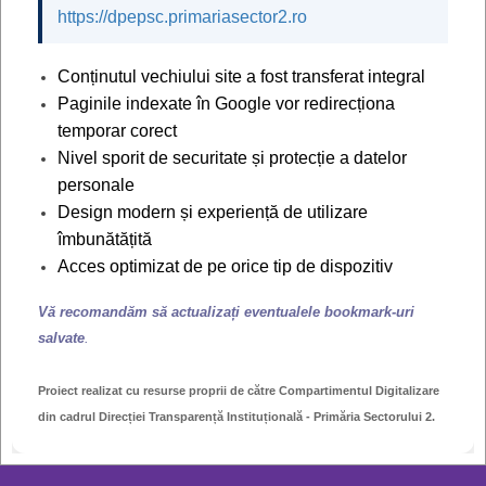
certificatul de căsătorie
, în cazul persoanelor
https://dpepsc.primariasector2.ro
căsătorite sau al soţului supravieţuitor, original;
certificatul/hotărârea judecătorească de divor
ț,
Conținutul vechiului site a fost transferat integral
definitivă/irevocabilă, precum și convenția notarială
Paginile indexate în Google vor redirecționa
cu privire la copiii minori (după caz), în originall;
temporar corect
certificatele de naştere ale copiilor cu vârsta de
Nivel sporit de securitate și protecție a datelor
până la 14 ani,
care îşi schimbă domiciliul împreună
personale
cu solicitantul actului de identitate;
Design modern și experiență de utilizare
documentul cu care se face dovada adresei de
îmbunătățită
domiciliu
, original
sau
extrasul de carte funciară,
Acces optimizat de pe orice tip de dispozitiv
obţinut cu cel mult 30 de zile anterior datei depunerii
cererii;
Vă recomandăm să actualizați eventualele bookmark-uri
documentul cu care face dovada achitării
salvate
.
contravalorii actului de identitate
.
vezi TAXELE
Proiect realizat cu resurse proprii de către Compartimentul Digitalizare
din cadrul Direcției Transparență Instituțională - Primăria Sectorului 2.
Atunci când persoana care solicită eliberarea actului
de identitate declară că are domiciliul într-un imobil
care este proprietatea altei persoane, proprietarul, în